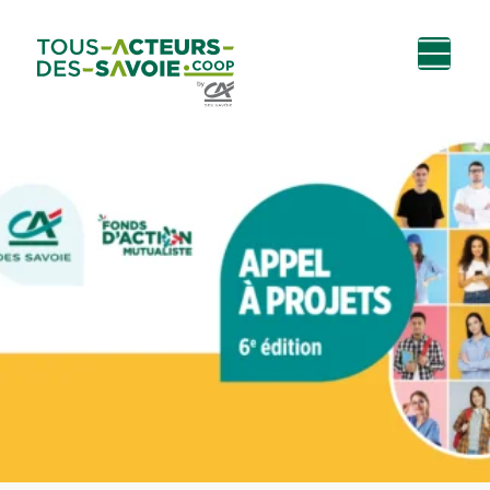
Aller au
Menu
Aller au lien vers
Contact
contenu
principal
la recherche