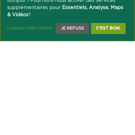
Bonjour ! Pourrions-nous activer des services
supplémentaires pour
Essentiels, Analyse, Maps
& Vidéos
?
Laissez-moi choisir
JE REFUSE
C'EST BON.
NOTRE ENGAGEMENT SOCIÉTAL ET MUTUALISTE
Réussir les transitions et agir pour le climat
Créer du lien et favoriser l’inclusion
UNE ORGANISATION COOPÉRATIVE