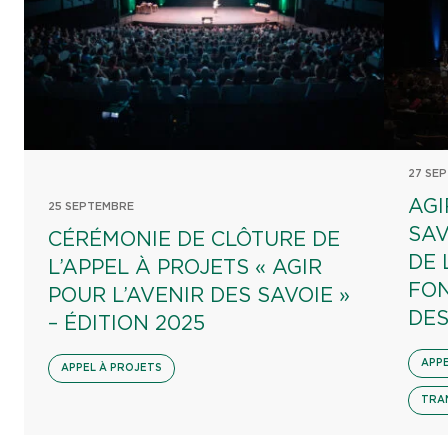
27 SE
AGI
25 SEPTEMBRE
SAV
CÉRÉMONIE DE CLÔTURE DE
DE 
L’APPEL À PROJETS « AGIR
FON
POUR L’AVENIR DES SAVOIE »
DES
– ÉDITION 2025
APPE
APPEL À PROJETS
TRA