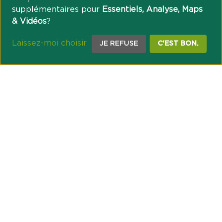
supplémentaires pour
Essentiels, Analyse, Maps
& Vidéos
?
Laissez-moi choisir
JE REFUSE
C'EST BON.
NOTRE ENGAGEMENT SOCIÉTAL ET MUTUALISTE
Réussir les transitions et agir pour le climat
Créer du lien et favoriser l’inclusion
UNE ORGANISATION COOPÉRATIVE