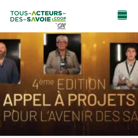
Aller au
Menu
Aller au lien vers
Contact
contenu
principal
la recherche