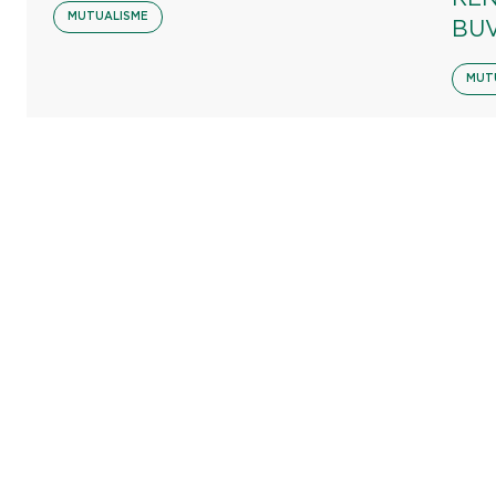
MUTUALISME
BU
MUT