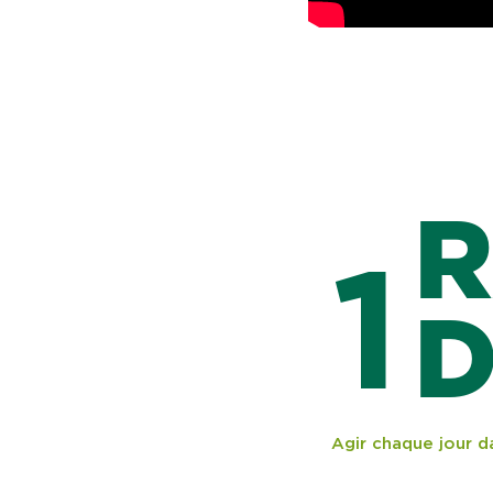
R
1
D
Agir chaque jour da