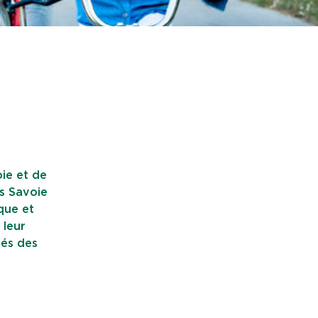
ie et de
s Savoie
que et
 leur
lés des