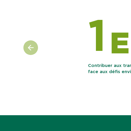
1
E
Contribuer aux tr
face aux défis env