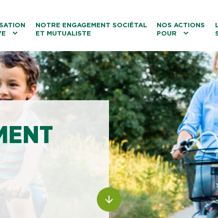
ntenu
Menu principal
Aller au lien vers la recherch
SATION
NOTRE ENGAGEMENT SOCIÉTAL
NOS ACTIONS
VE
ET MUTUALISTE
POUR
les
Le tourisme
Les transitions
La biodiversité
Les associations
MENT
ALLER AU CONTENU