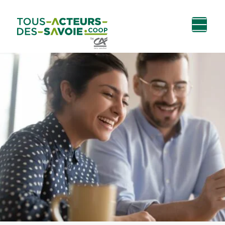
Aller au
Menu
Aller au lien vers
Contact
contenu
principal
la recherche