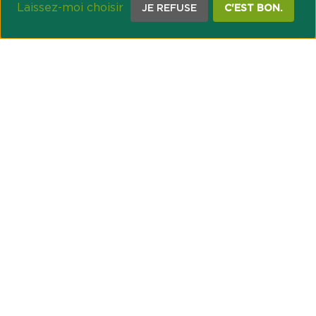
Laissez-moi choisir
JE REFUSE
C'EST BON.
NOTRE ENGAGEMENT SOCIÉTAL ET MUTUALISTE
Réussir les transitions et agir pour le climat
Créer du lien et favoriser l’inclusion
UNE ORGANISATION COOPÉRATIVE
Point passerelle
NOS PARTENAIRES
GESTION DES COOKIES