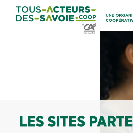
Aller au co
UNE ORGANI
COOPÉRATI
Caisses Loca
LES SITES PART