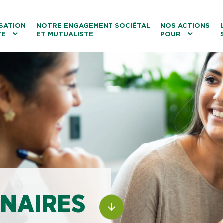
ntenu
Menu principal
Aller au lien vers la recherch
SATION
NOTRE ENGAGEMENT SOCIÉTAL
NOS ACTIONS
VE
ET MUTUALISTE
POUR
les
Le tourisme
Les transitions
La biodiversité
Les associations
ENAIRES
ALLER AU CONTENU