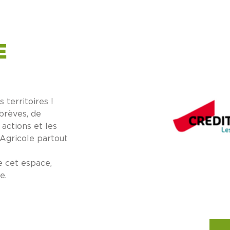
E
 territoires !
 brèves, de
s actions et les
 Agricole partout
e cet espace,
e.