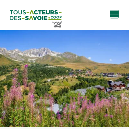
Aller au
Menu
Aller au lien vers
Contact
contenu
principal
la recherche