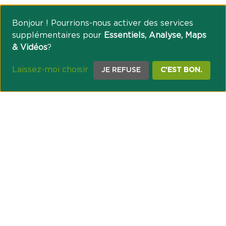
Bonjour ! Pourrions-nous activer des services
supplémentaires pour
Essentiels, Analyse, Maps
& Vidéos
?
Laissez-moi choisir
JE REFUSE
C'EST BON.
NOTRE ENGAGEMENT SOCIÉTAL ET MUTUALISTE
Réussir les transitions et agir pour le climat