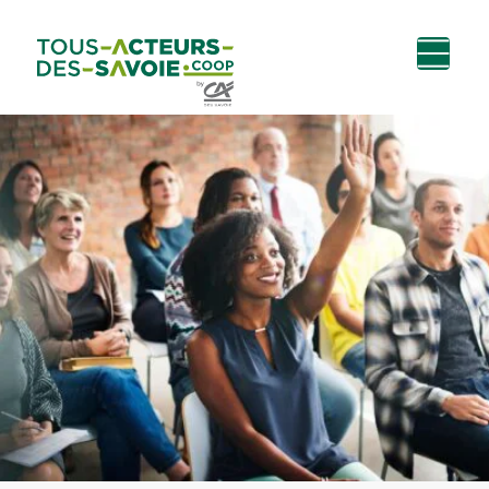
Aller au
Menu
Aller au lien vers
Contact
contenu
principal
la recherche