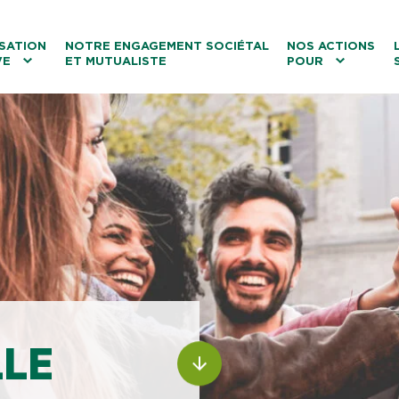
ntenu
Menu principal
Aller au lien vers la recherch
SATION
NOTRE ENGAGEMENT SOCIÉTAL
NOS ACTIONS
VE
ET MUTUALISTE
POUR
les
Le tourisme
Les transitions
La biodiversité
Les associations
LLE
ALLER AU CONTENU