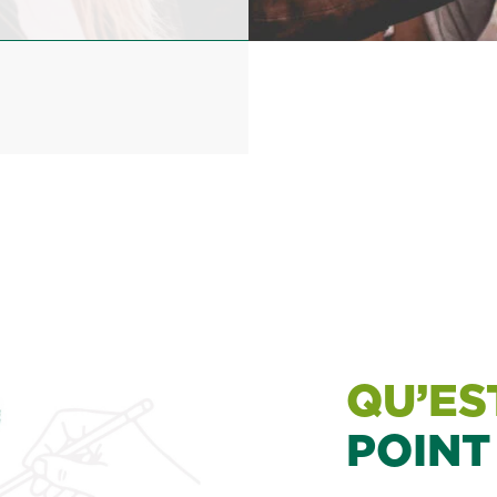
QU’ES
POINT