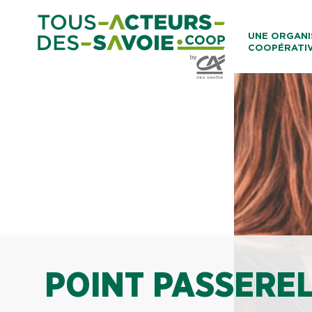
Aller au co
UNE ORGANI
COOPÉRATI
Caisses Loca
POINT PASSERE