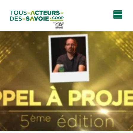
Aller au
Menu
Aller au lien vers
Contact
contenu
principal
la recherche