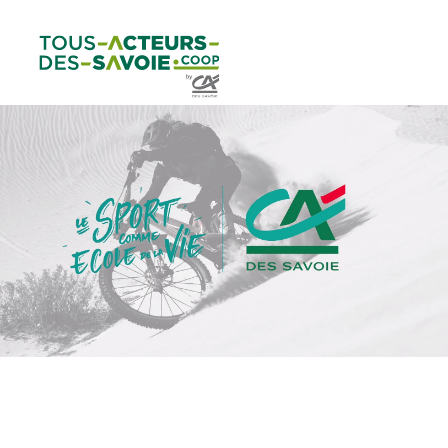
Aller au
Menu
Aller au lien vers
Contact
contenu
principal
la recherche