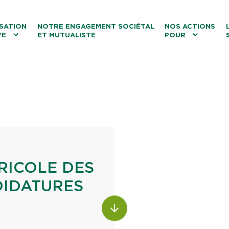
ntenu
Menu principal
Aller au lien vers la recherch
SATION
NOTRE ENGAGEMENT SOCIÉTAL
NOS ACTIONS
VE
ET MUTUALISTE
POUR
les
Le tourisme
Les transitions
La biodiversité
Les associations
RICOLE DES
DIDATURES
ALLER AU CONTENU