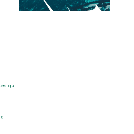
tes qui
de