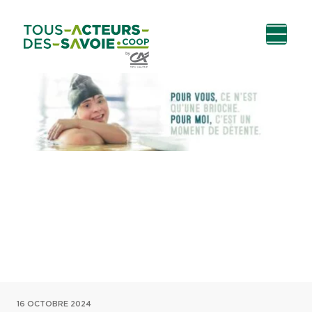
Aller au
Menu
Aller au lien vers
Contact
contenu
principal
la recherche
16 OCTOBRE 2024