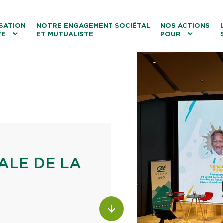
ntenu
Menu principal
Aller au lien vers la recherch
SATION
NOTRE ENGAGEMENT SOCIÉTAL
NOS ACTIONS
VE
ET MUTUALISTE
POUR
les
Le tourisme
Les transitions
La biodiversité
Les associations
ALE DE LA
ALLER AU CONTENU