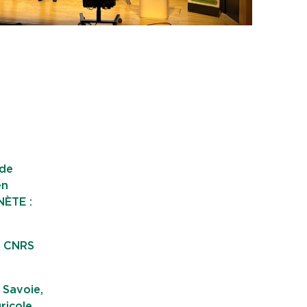
 de
en
NÈTE :
u CNRS
 Savoie,
ricole