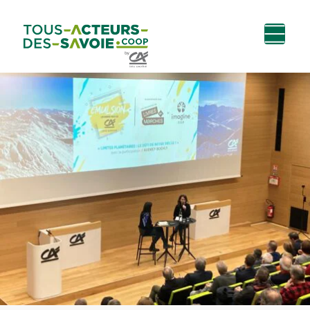
Aller au
Menu
Aller au lien vers
Contact
contenu
principal
la recherche