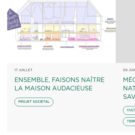
17 JUILLET
06 JUI
ENSEMBLE, FAISONS NAÎTRE
MÉ
LA MAISON AUDACIEUSE
NA
SAV
PROJET SOCIÉTAL
CUL
TER