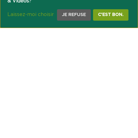
& Vidéos
?
Laissez-moi choisir
JE REFUSE
C'EST BON.
NOTRE ENGAGEMENT SOCIÉTAL ET MUTUALISTE
Réussir les transitions et agir pour le climat
Créer du lien et favoriser l’inclusion
UNE ORGANISATION COOPÉRATIVE
Point passerelle
NOS PARTENAIRES