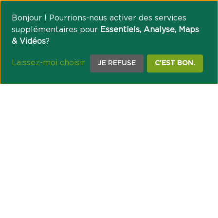
Bonjour ! Pourrions-nous activer des services
supplémentaires pour
Essentiels, Analyse, Maps
& Vidéos
?
Laissez-moi choisir
JE REFUSE
C'EST BON.
NOTRE ENGAGEMENT SOCIÉTAL ET MUTUALISTE
Réussir les transitions et agir pour le climat