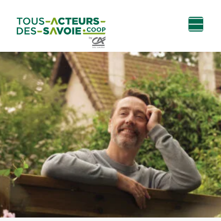
Aller au
Menu
Aller au lien vers
Contact
contenu
principal
la recherche