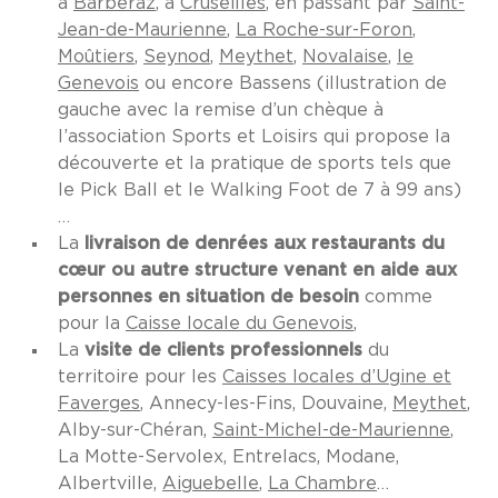
à
Barberaz
, à
Cruseilles
, en passant par
Saint-
Jean-de-Maurienne
,
La Roche-sur-Foron
,
Moûtiers
,
Seynod
,
Meythet
,
Novalaise
,
le
Genevois
ou encore Bassens (illustration de
gauche avec la remise d’un chèque à
l’association Sports et Loisirs qui propose la
découverte et la pratique de sports tels que
le Pick Ball et le Walking Foot de 7 à 99 ans)
…
La
livraison de denrées aux restaurants du
cœur ou autre structure venant en aide aux
personnes en situation de besoin
comme
pour la
Caisse locale du Genevois
,
La
visite de clients professionnels
du
territoire pour les
Caisses locales d’Ugine et
Faverges
, Annecy-les-Fins, Douvaine,
Meythet
,
Alby-sur-Chéran,
Saint-Michel-de-Maurienne
,
La Motte-Servolex, Entrelacs, Modane,
Albertville,
Aiguebelle
,
La Chambre
…