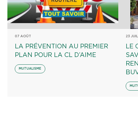
07 AOÛT
23 JUI
LA PRÉVENTION AU PREMIER
LE 
PLAN POUR LA CL D’AIME
SAV
REN
MUTUALISME
BU
MUT