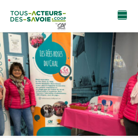
Aller au
Menu
Aller au lien vers
Contact
contenu
principal
la recherche