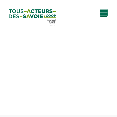
Aller au
Menu
Aller au lien vers
Contact
contenu
principal
la recherche