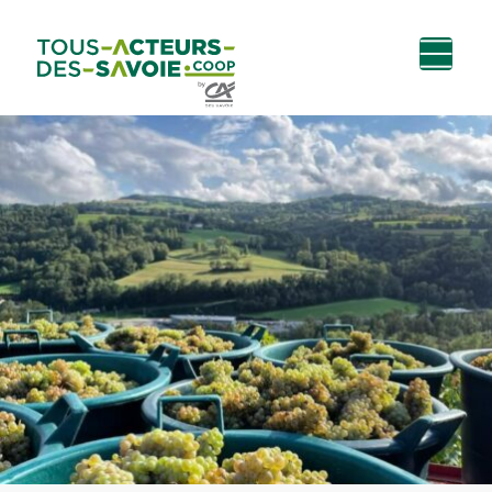
Aller au
Menu
Aller au lien vers
Contact
contenu
principal
la recherche