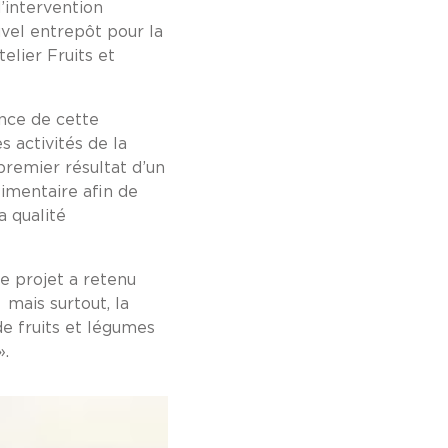
’intervention
uvel entrepôt pour la
elier Fruits et
ance de cette
 activités de la
premier résultat d’un
limentaire afin de
a qualité
Ce projet a retenu
mais surtout, la
de fruits et légumes
».