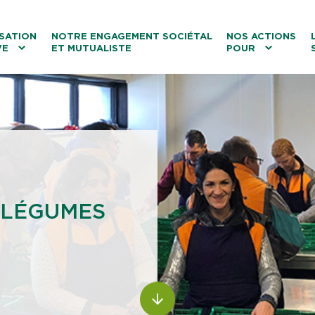
ntenu
Menu principal
Aller au lien vers la recherch
SATION
NOTRE ENGAGEMENT SOCIÉTAL
NOS ACTIONS
VE
ET MUTUALISTE
POUR
les
Le tourisme
Les transitions
La biodiversité
Les associations
T LÉGUMES