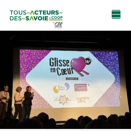
Aller au
Menu
Aller au lien vers
Contact
contenu
principal
la recherche