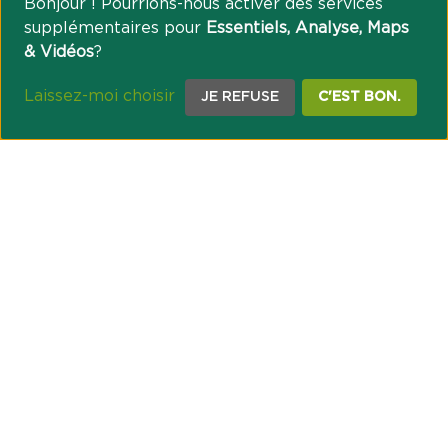
Bonjour ! Pourrions-nous activer des services
supplémentaires pour
Essentiels, Analyse, Maps
& Vidéos
?
Laissez-moi choisir
JE REFUSE
C'EST BON.
NOTRE ENGAGEMENT SOCIÉTAL ET MUTUALISTE
Réussir les transitions et agir pour le climat
Créer du lien et favoriser l’inclusion
UNE ORGANISATION COOPÉRATIVE