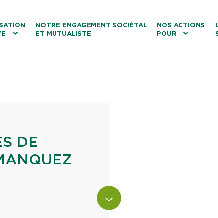
ntenu
Menu principal
Aller au lien vers la recherch
SATION
NOTRE ENGAGEMENT SOCIÉTAL
NOS ACTIONS
VE
ET MUTUALISTE
POUR
les
Le tourisme
Les transitions
La biodiversité
Les associations
S DE
 MANQUEZ