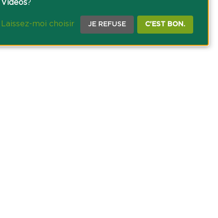
Vidéos
?
Laissez-moi choisir
JE REFUSE
C'EST BON.
CE PRESSE
TACT
AGRICOLE DES SAVOIE
 DES COOKIES
NOUS SUR NOS RÉSEAUX SOCIAUX :