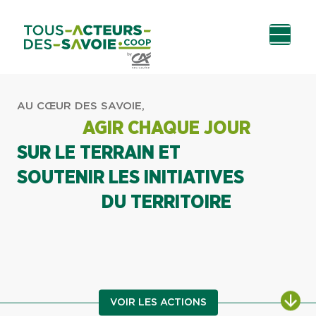
Aller au
Menu
Aller au lien vers
Contact
contenu
principal
la recherche
AU CŒUR DES SAVOIE,
AGIR CHAQUE JOUR
SUR LE TERRAIN ET
SOUTENIR LES INITIATIVES
DU TERRITOIRE
ALL
VOIR LES ACTIONS