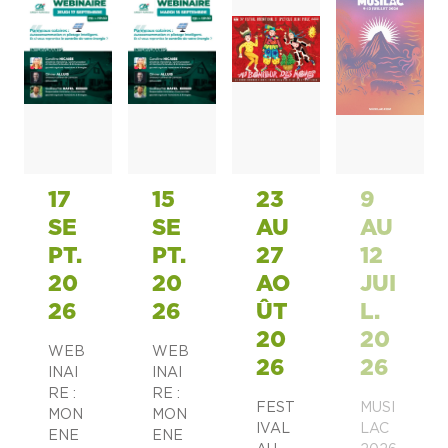
17
15
23
9
SE
SE
AU
AU
PT.
PT.
27
12
20
20
AO
JUI
26
26
ÛT
L.
20
20
WEB
WEB
26
26
INAI
INAI
RE :
RE :
FEST
MUSI
MON
MON
IVAL
LAC
ENE
ENE