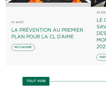
23 JUI
LE 
07 AOÛT
SAV
LA PRÉVENTION AU PREMIER
DES
PLAN POUR LA CL D’AIME
MON
202
MUTUALISME
PAR
TOUT VOIR