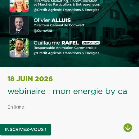
18 JUIN 2026
webinaire : mon energie by ca
En ligne
ALL
INSCRIVEZ-VOUS !