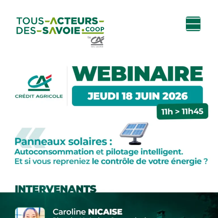
Aller au
Menu
Aller au lien vers
Contact
contenu
principal
la recherche