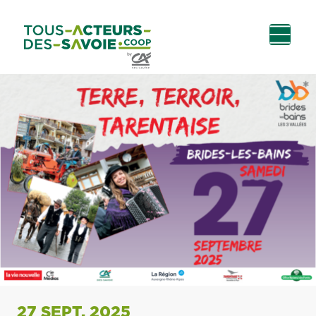
Aller au
Menu
Aller au lien vers
Contact
contenu
principal
la recherche
27 SEPT. 2025