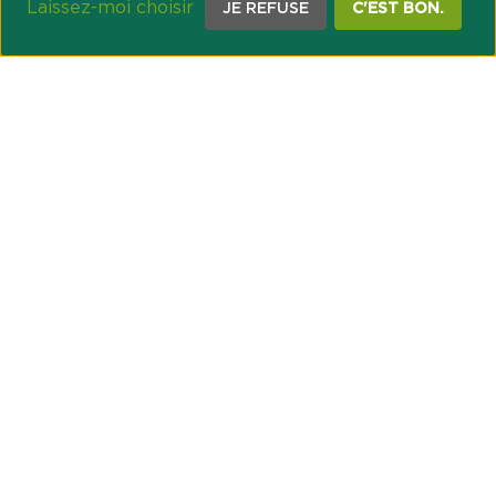
Laissez-moi choisir
JE REFUSE
C'EST BON.
NOTRE ENGAGEMENT SOCIÉTAL ET MUTUALISTE
Réussir les transitions et agir pour le climat
Créer du lien et favoriser l’inclusion
UNE ORGANISATION COOPÉRATIVE
Point passerelle
NOS PARTENAIRES
GESTION DES COOKIES