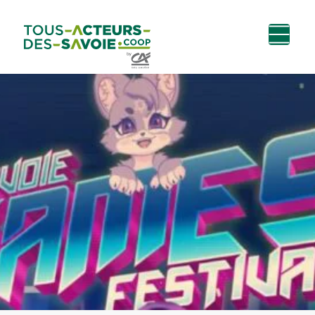
Aller au
Menu
Aller au lien vers
Contact
contenu
principal
la recherche