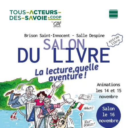
Aller au
Menu
Aller au lien vers
Contact
contenu
principal
la recherche