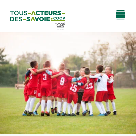
Aller au
Menu
Aller au lien vers
Contact
contenu
principal
la recherche