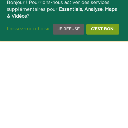
Bonjour ! Pourrions-nous activer des services
supplémentaires pour
Essentiels, Analyse, Maps
& Vidéos
?
Laissez-moi choisir
JE REFUSE
C'EST BON.
NOTRE ENGAGEMENT SOCIÉTAL ET MUTUALISTE
Réussir les transitions et agir pour le climat
Créer du lien et favoriser l’inclusion