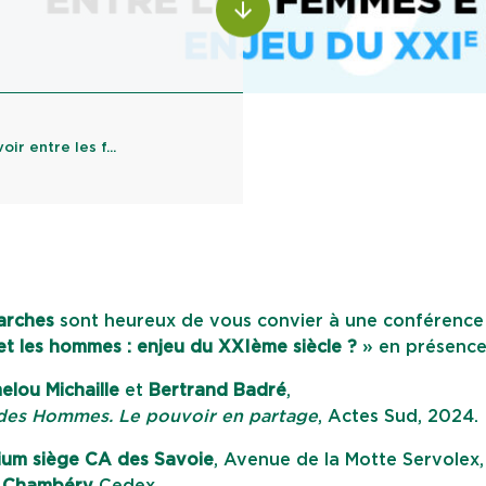
ALLER AU CONTENU
r entre les f...
arches
sont heureux de vous convier à une conférence
et les hommes : enjeu du XXIème siècle ?
» en présence
lou Michaille
et
Bertrand Badré
,
des Hommes. Le pouvoir en partage
, Actes Sud, 2024.
ium siège CA des Savoie
, Avenue de la Motte Servolex