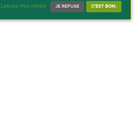
Laissez-moi choisir
JE REFUSE
C'EST BON.
CE PRESSE
TACT
AGRICOLE DES SAVOIE
 DES COOKIES
NOUS SUR NOS RÉSEAUX SOCIAUX :
ram
inkedin