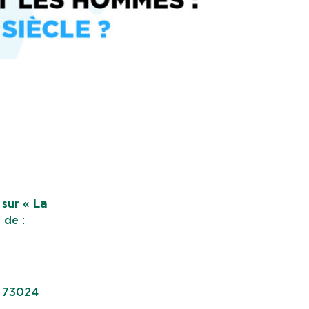
 sur «
La
 de :
, 73024