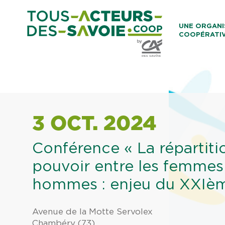
Aller au co
UNE ORGANI
COOPÉRATI
Caisses Loca
3 OCT. 2024
Conférence « La répartiti
pouvoir entre les femmes 
hommes : enjeu du XXIème
Avenue de la Motte Servolex
Chambéry (73)