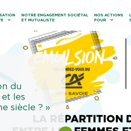
ntenu
Menu principal
Aller au lien vers la recherch
SATION
NOTRE ENGAGEMENT SOCIÉTAL
NOS ACTIONS
VE
ET MUTUALISTE
POUR
les
Le tourisme
Les transitions
La biodiversité
Les associations
on du
et les
 siècle ? »