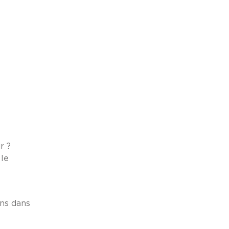
r ?
 le
ons dans