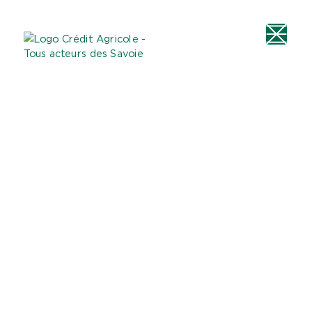
Aller au
Menu
Aller au lien vers
Contact
contenu
principal
la recherche