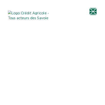
Aller au
Menu
Aller au lien vers
Contact
contenu
principal
la recherche