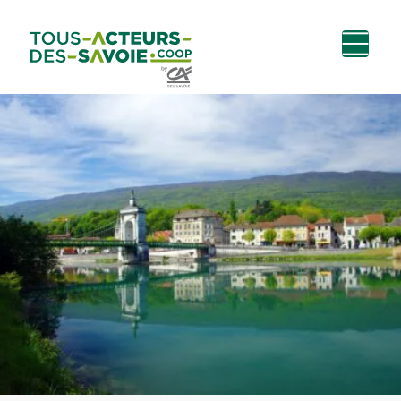
Aller au
Menu
Aller au lien vers
Contact
contenu
principal
la recherche