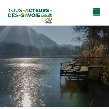
Aller au
Menu
Aller au lien vers
Contact
contenu
principal
la recherche