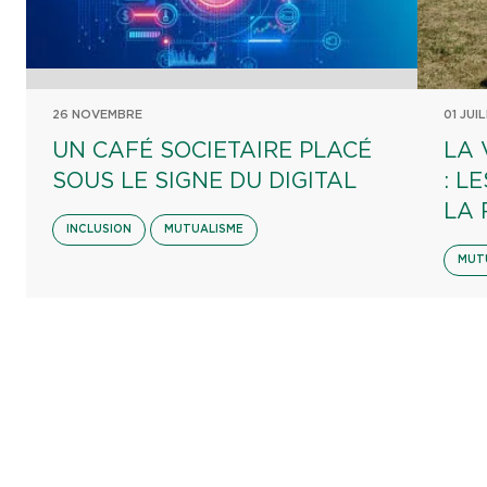
26 NOVEMBRE
01 JUI
UN CAFÉ SOCIETAIRE PLACÉ
LA 
SOUS LE SIGNE DU DIGITAL
: L
LA 
INCLUSION
MUTUALISME
MUT