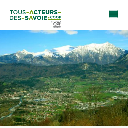
Aller au
Menu
Aller au lien vers
Contact
contenu
principal
la recherche