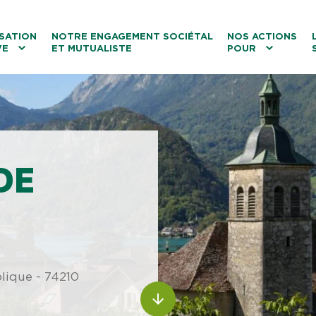
ntenu
Menu principal
Aller au lien vers la recherch
SATION
NOTRE ENGAGEMENT SOCIÉTAL
NOS ACTIONS
VE
ET MUTUALISTE
POUR
les
Le tourisme
Les transitions
La biodiversité
Les associations
DE
blique - 74210
ALLER AU CONTENU