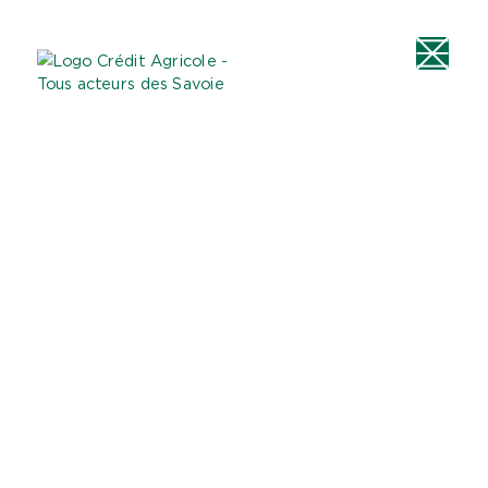
Aller au
Menu
Aller au lien vers
Contact
contenu
principal
la recherche