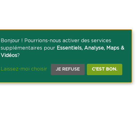
Bonjour ! Pourrions-nous activer des services
supplémentaires pour
Essentiels, Analyse, Maps &
Vidéos
?
Laissez-moi choisir
JE REFUSE
C'EST BON.
CE PRESSE
TACT