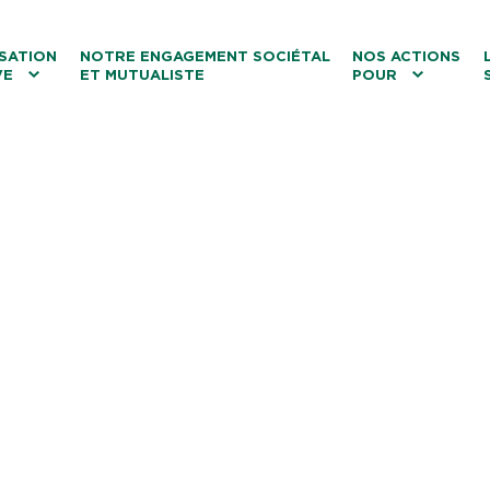
ntenu
Menu principal
Aller au lien vers la recherch
SATION
NOTRE ENGAGEMENT SOCIÉTAL
NOS ACTIONS
VE
ET MUTUALISTE
POUR
les
Le tourisme
Les transitions
La biodiversité
Les associations