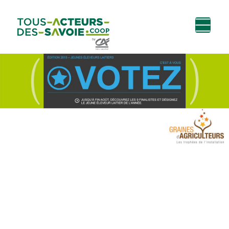
Aller au
Menu
Aller au lien vers
Contact
contenu
principal
la recherche