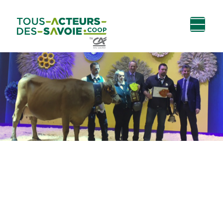
Aller au
Menu
Aller au lien vers
Contact
contenu
principal
la recherche