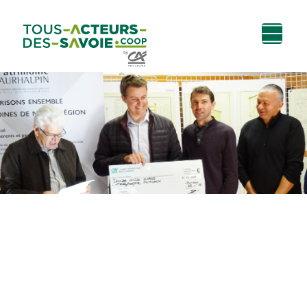
Aller au
Menu
Aller au lien vers
Contact
contenu
principal
la recherche