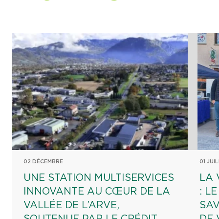
02 DÉCEMBRE
01 JUI
UNE STATION MULTISERVICES
LA 
INNOVANTE AU CŒUR DE LA
: L
VALLÉE DE L’ARVE,
SAV
SOUTENUE PAR LE CRÉDIT
DE 