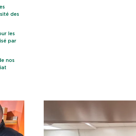
es
sité des
our les
isé par
de nos
iat