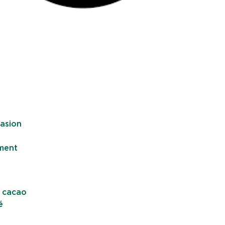
casion
ment
u cacao
é