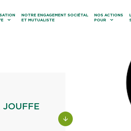
ntenu
Menu principal
Aller au lien vers la recherch
SATION
NOTRE ENGAGEMENT SOCIÉTAL
NOS ACTIONS
VE
ET MUTUALISTE
POUR
les
Le tourisme
Les transitions
La biodiversité
Les associations
K JOUFFE
ALLER AU CONTENU