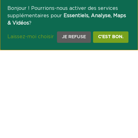
Bonjour ! Pourrions-nous activer des services
supplémentaires pour
Essentiels, Analyse, Maps
& Vidéos
?
Laissez-moi choisir
JE REFUSE
C'EST BON.
NOTRE ENGAGEMENT SOCIÉTAL ET MUTUALISTE
Réussir les transitions et agir pour le climat
Créer du lien et favoriser l’inclusion