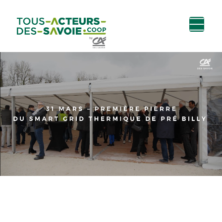
Aller au
Menu
Aller au lien vers
Contact
contenu
principal
la recherche