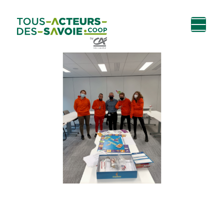
Aller au
Menu
Aller au lien vers
Contact
contenu
principal
la recherche