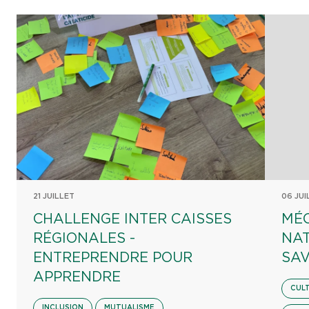
21 JUILLET
06 JUI
CHALLENGE INTER CAISSES
MÉ
RÉGIONALES -
NA
ENTREPRENDRE POUR
SAV
APPRENDRE
CUL
INCLUSION
MUTUALISME