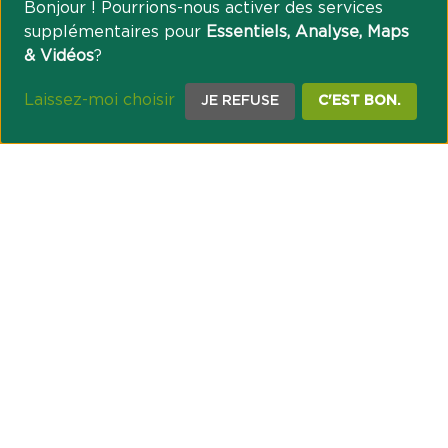
Bonjour ! Pourrions-nous activer des services
supplémentaires pour
Essentiels, Analyse, Maps
& Vidéos
?
Laissez-moi choisir
JE REFUSE
C'EST BON.
NOTRE ENGAGEMENT SOCIÉTAL ET MUTUALISTE
Réussir les transitions et agir pour le climat
Créer du lien et favoriser l’inclusion