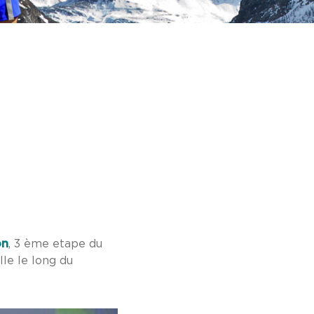
on
, 3 ème etape du
le le long du