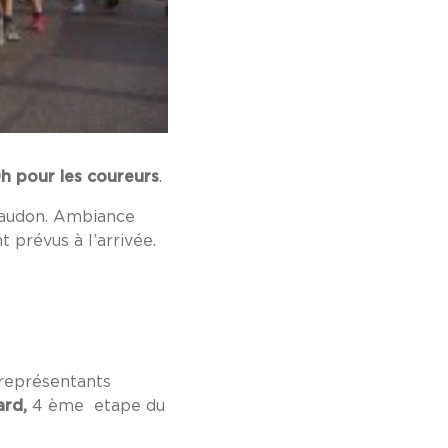
9h pour les coureurs
.
 Laudon. Ambiance
 prévus à l’arrivée.
 représentants
ard,
4 ème etape du