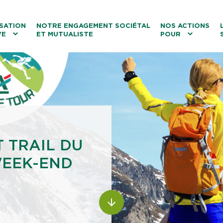
ntenu
Menu principal
Aller au lien vers la recherch
SATION
NOTRE ENGAGEMENT SOCIÉTAL
NOS ACTIONS
VE
ET MUTUALISTE
POUR
les
Le tourisme
Les transitions
La biodiversité
Les associations
 TRAIL DU
WEEK-END