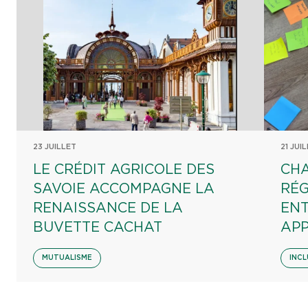
23 JUILLET
21 JUI
LE CRÉDIT AGRICOLE DES
CHA
SAVOIE ACCOMPAGNE LA
RÉG
RENAISSANCE DE LA
EN
BUVETTE CACHAT
AP
MUTUALISME
INCL