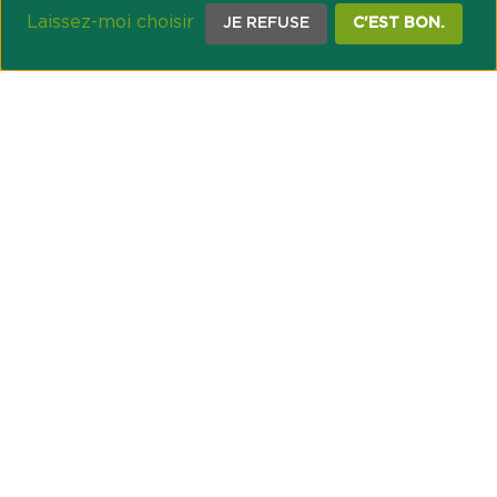
Laissez-moi choisir
JE REFUSE
C'EST BON.
NOTRE ENGAGEMENT SOCIÉTAL ET MUTUALISTE
Réussir les transitions et agir pour le climat
Créer du lien et favoriser l’inclusion
UNE ORGANISATION COOPÉRATIVE
Point passerelle
NOS PARTENAIRES
GESTION DES COOKIES