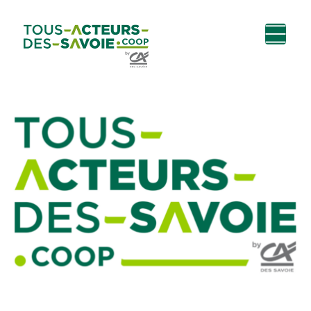
Aller au
Menu
Aller au lien vers
Contact
contenu
principal
la recherche