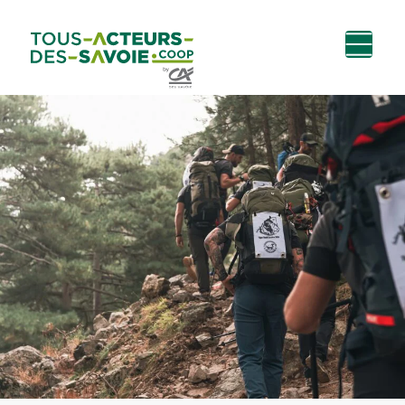
Aller au
Menu
Aller au lien vers
Contact
contenu
principal
la recherche