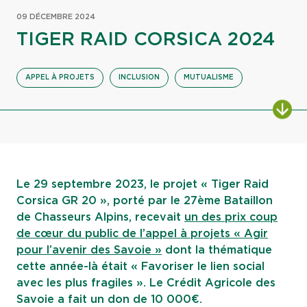
09 DÉCEMBRE 2024
TIGER RAID CORSICA 2024
APPEL À PROJETS
INCLUSION
MUTUALISME
ALL
Le 29 septembre 2023, le projet « Tiger Raid
Corsica GR 20 », porté par le 27ème Bataillon
de Chasseurs Alpins, recevait
un des prix coup
de cœur du public de l’appel à projets « Agir
pour l’avenir des Savoie »
dont la thématique
cette année-là était « Favoriser le lien social
avec les plus fragiles ». Le Crédit Agricole des
Savoie a fait un don de 10 000€.