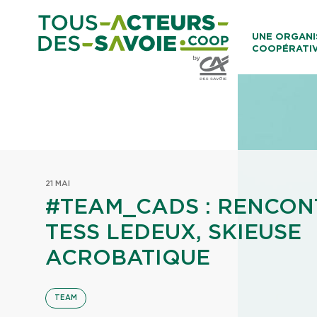
Aller au co
UNE ORGANI
COOPÉRATI
Caisses Loca
21 MAI
#TEAM_CADS : RENCON
TESS LEDEUX, SKIEUSE
ACROBATIQUE
TEAM