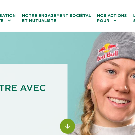
ntenu
Menu principal
Aller au lien vers la recherch
SATION
NOTRE ENGAGEMENT SOCIÉTAL
NOS ACTIONS
VE
ET MUTUALISTE
POUR
les
Le tourisme
Les transitions
La biodiversité
Les associations
TRE AVEC