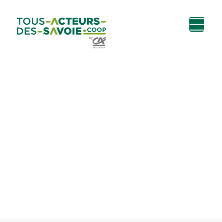
Aller au
Menu
Aller au lien vers
Contact
contenu
principal
la recherche