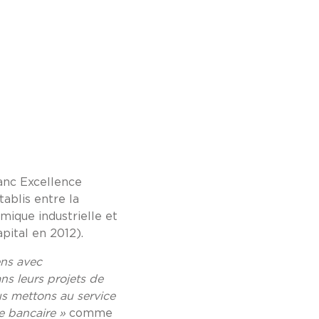
anc Excellence
tablis entre la
mique industrielle et
pital en 2012).
ens avec
ns leurs projets de
us mettons au service
pe bancaire »
comme