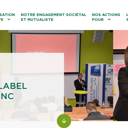
ntenu
Menu principal
Aller au lien vers la recherch
SATION
NOTRE ENGAGEMENT SOCIÉTAL
NOS ACTIONS
VE
ET MUTUALISTE
POUR
les
Le tourisme
Les transitions
La biodiversité
Les associations
LABEL
ANC