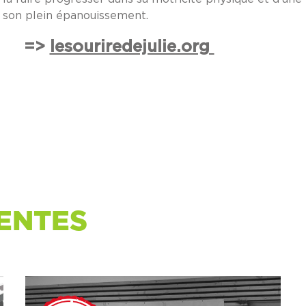
e son plein épanouissement.
=>
lesouriredejulie.org
ENTES