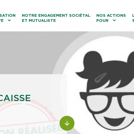
ntenu
Menu principal
Aller au lien vers la recherch
SATION
NOTRE ENGAGEMENT SOCIÉTAL
NOS ACTIONS
VE
ET MUTUALISTE
POUR
les
Le tourisme
Les transitions
La biodiversité
Les associations
CAISSE